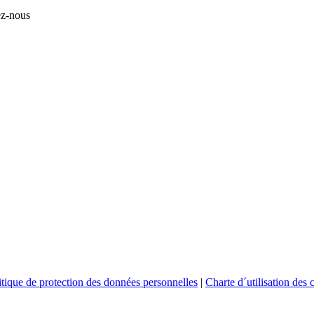
ez-nous
itique de protection des données personnelles
|
Charte d´utilisation des 