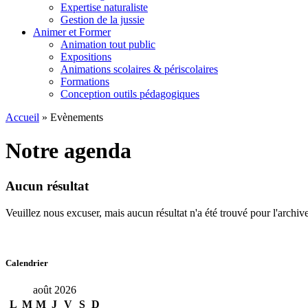
Expertise naturaliste
Gestion de la jussie
Animer et Former
Animation tout public
Expositions
Animations scolaires & périscolaires
Formations
Conception outils pédagogiques
Accueil
»
Evènements
Notre agenda
Aucun résultat
Veuillez nous excuser, mais aucun résultat n'a été trouvé pour l'arch
Calendrier
août 2026
L
M
M
J
V
S
D