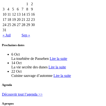
1
2
3
4
5
6
7
8
9
10
11
12
13
14
15
16
17
18
19
20
21
22
23
24
25
26
27
28
29
30
31
« Juil
Sep »
Prochaines dates
6
Oct
La tourbière de Passeben
Lire la suite
14
Oct
La vie secrète des dunes
Lire la suite
22
Oct
Cuisine sauvage d’automne
Lire la suite
Agenda
Découvrir tout l’agenda >>
A propos