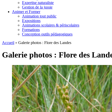
Expertise naturaliste
Gestion de la jussie
Animer et Former
Animation tout public
Expositions
Animations scolaires & périscolaires
Formations
Conception outils pédagogiques
Accueil
»
Galerie photos : Flore des Landes
Galerie photos : Flore des Land