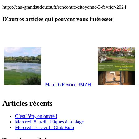
https://eau-grandsudouest.fr/rencontre-citoyenne-3-fevrier-2024
D'autres articles qui peuvent vous intéresser
Mardi 6 Février: JMZH
Articles récents
C’est l’été, on ouvre !
Mercredi 8 avril : Pâques à la plage
Mercredi 1er avril : Club Bota