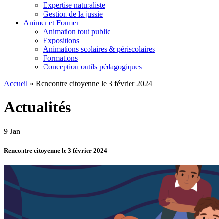
Expertise naturaliste
Gestion de la jussie
Animer et Former
Animation tout public
Expositions
Animations scolaires & périscolaires
Formations
Conception outils pédagogiques
Accueil
»
Rencontre citoyenne le 3 février 2024
Actualités
9
Jan
Rencontre citoyenne le 3 février 2024