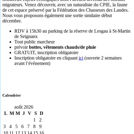
migrateurs. Venez découvrir, avec un naturaliste du CPIE, la faune
de cet espace préservé par la Fédération des Chasseurs des Landes.
Nous vous proposons également une sortie similaire début
décembre.
RDV à 15h30 au parking de la réserve de Lesgau à St-Martin
de Seignanx
Tout public marcheur
prévoir
bottes, vêtements chauds/de pluie
GRATUIT, inscription obligatoire
Inscription obligatoire en cliquant
ici
(ouverte 2 semaines
avant l’événement)
Calendrier
août 2026
L
M
M
J
V
S
D
1
2
3
4
5
6
7
8
9
10
11
12
13
14
15
16