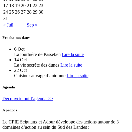
17
18
19
20
21
22
23
24
25
26
27
28
29
30
31
« Juil
Sep »
Prochaines dates
6
Oct
La tourbière de Passeben
Lire la suite
14
Oct
La vie secrète des dunes
Lire la suite
22
Oct
Cuisine sauvage d’automne
Lire la suite
Agenda
Découvrir tout l’agenda >>
A propos
Le CPIE Seignanx et Adour développe des actions autour de 3
domaines d’action au sein du Sud des Landes :